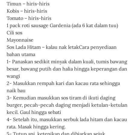
Timun – hiris-hiris
Kobis – hiris-hiris
Tomato – hiris-hiris
1 pack roti sausage Gardenia (ada 6 kat dalam tuu)
Cili sos
Mayonnaise
Sos Lada Hitam – kalau nak letakCara penyediaan
bahan utama
1- Panaskan sedikit minyak dalam kuali, tumis bawang
besar, bawang putih dan halia hingga keperangan dan
wangi
2- Masukkan rempah kari dan kacau rata sehingga
naik bau
3- Kemudian masukkan sos tiram di ikuti daging
burger, pecah-pecah daging menjadi ketulan-ketulan
kecil. Gaul hingga sebati
4- Setelah itu, masukkan serbuk lada hitam dan kacau
rata. Masak hingga kering.
5- Tutup api, ketepikan dan dibiarkan sejuk