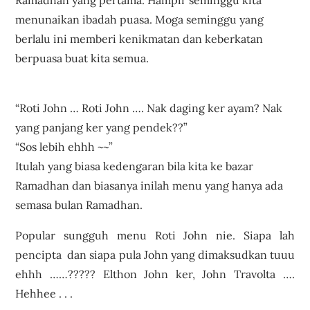
Ramadhan yang pertama. Hampir seminggu kita
menunaikan ibadah puasa. Moga seminggu yang
berlalu ini memberi kenikmatan dan keberkatan
berpuasa buat kita semua.
Juadah Berbuka Puasa
Homemade Roti John mudah step by step
“Roti John … Roti John …. Nak daging ker ayam? Nak
yang panjang ker yang pendek??”
“Sos lebih ehhh ~~”
Itulah yang biasa kedengaran bila kita ke bazar
Ramadhan dan biasanya inilah menu yang hanya ada
semasa bulan Ramadhan.
Popular sungguh menu Roti John nie. Siapa lah
pencipta dan siapa pula John yang dimaksudkan tuuu
ehhh ……????? Elthon John ker, John Travolta ….
Hehhee . . .