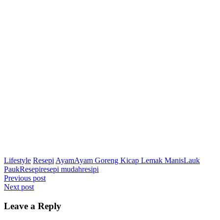
Lifestyle
Resepi
Ayam
Ayam Goreng Kicap Lemak Manis
Lauk
Pauk
Resepi
resepi mudah
resipi
Post
Previous post
Next post
navigation
Leave a Reply