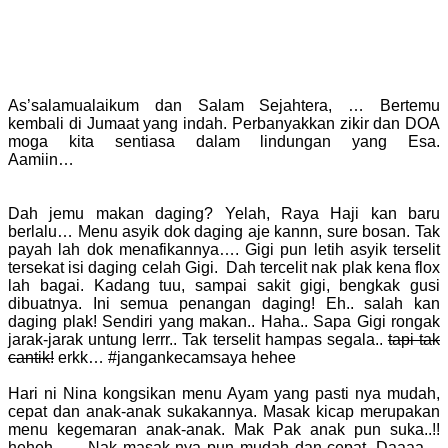
As’salamualaikum dan Salam Sejahtera, …
Bertemu
kembali di Jumaat yang indah.
Perbanyakkan zikir dan DOA
moga kita sentiasa dalam lindungan yang Esa.
Aamiin…
Bosan menu daging? Ayam Goreng Kicap Lemak
Manis yang mudah
Dah jemu makan daging? Yelah, Raya Haji kan baru
berlalu… Menu asyik dok daging aje kannn, sure bosan. Tak
payah lah dok menafikannya…. Gigi pun letih asyik terselit
tersekat isi daging celah Gigi. Dah tercelit nak plak kena flox
lah bagai. Kadang tuu, sampai sakit gigi, bengkak gusi
dibuatnya. Ini semua penangan daging! Eh.. salah kan
daging plak! Sendiri yang makan.. Haha..
Sapa Gigi rongak
jarak-jarak untung lerrr.. Tak terselit hampas segala..
tapi tak
cantik!
erkk… #jangankecamsaya hehee
Hari ni Nina kongsikan menu Ayam yang pasti nya mudah,
cepat dan anak-anak sukakannya. Masak kicap merupakan
menu kegemaran anak-anak. Mak Pak anak pun suka..!!
heheh. . . Nak masak nya pun mudah dan cepat. Daaaa…