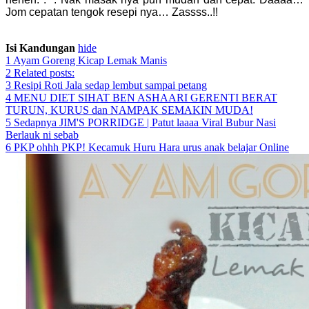
Jom cepatan
tengok resepi nya… Zassss..!!
Isi Kandungan
hide
1
Ayam Goreng Kicap Lemak Manis
2
Related posts:
3
Resipi Roti Jala sedap lembut sampai petang
4
MENU DIET SIHAT BEN ASHAARI GERENTI BERAT
TURUN, KURUS dan NAMPAK SEMAKIN MUDA!
5
Sedapnya JIM'S PORRIDGE | Patut laaaa Viral Bubur Nasi
Berlauk ni sebab
6
PKP ohhh PKP! Kecamuk Huru Hara urus anak belajar Online