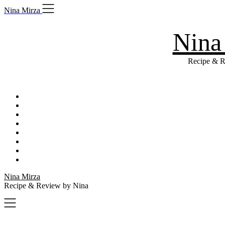
Skip
Nina Mirza
to
content
Nina
Recipe & R
Nina Mirza
Recipe & Review by Nina