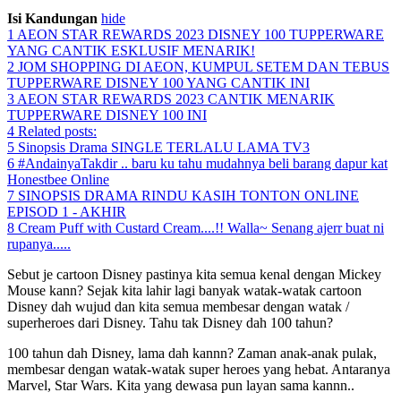
Isi Kandungan
hide
1
AEON STAR REWARDS 2023 DISNEY 100 TUPPERWARE
YANG CANTIK ESKLUSIF MENARIK!
2
JOM SHOPPING DI AEON, KUMPUL SETEM DAN TEBUS
TUPPERWARE DISNEY 100 YANG CANTIK INI
3
AEON STAR REWARDS 2023 CANTIK MENARIK
TUPPERWARE DISNEY 100 INI
4
Related posts:
5
Sinopsis Drama SINGLE TERLALU LAMA TV3
6
#AndainyaTakdir .. baru ku tahu mudahnya beli barang dapur kat
Honestbee Online
7
SINOPSIS DRAMA RINDU KASIH TONTON ONLINE
EPISOD 1 - AKHIR
8
Cream Puff with Custard Cream....!! Walla~ Senang ajerr buat ni
rupanya.....
Sebut je cartoon Disney pastinya kita semua kenal dengan Mickey
Mouse kann? Sejak kita lahir lagi banyak watak-watak cartoon
Disney dah wujud dan kita semua membesar dengan watak /
superheroes dari Disney. Tahu tak Disney dah 100 tahun?
100 tahun dah Disney, lama dah kannn? Zaman anak-anak pulak,
membesar dengan watak-watak super heroes yang hebat. Antaranya
Marvel, Star Wars. Kita yang dewasa pun layan sama kannn..