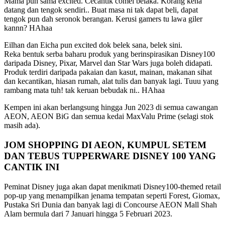
Mama pun sama excited. Cecantik comel belaka. Korang kena
datang dan tengok sendiri.. Buat masa ni tak dapat beli, dapat
tengok pun dah seronok berangan. Kerusi gamers tu lawa giler
kannn? HAhaa
Eilhan dan Eicha pun excited dok belek sana, belek sini.
Reka bentuk serba baharu produk yang berinspirasikan Disney100
daripada Disney, Pixar, Marvel dan Star Wars juga boleh didapati.
Produk terdiri daripada pakaian dan kasut, mainan, makanan sihat
dan kecantikan, hiasan rumah, alat tulis dan banyak lagi. Tuuu yang
rambang mata tuh! tak keruan bebudak ni.. HAhaa
Kempen ini akan berlangsung hingga Jun 2023 di semua cawangan
AEON, AEON BiG dan semua kedai MaxValu Prime (selagi stok
masih ada).
JOM SHOPPING DI AEON, KUMPUL SETEM
DAN TEBUS TUPPERWARE DISNEY 100 YANG
CANTIK INI
Peminat Disney juga akan dapat menikmati Disney100-themed retail
pop-up yang menampilkan jenama tempatan seperti Forest, Giomax,
Pustaka Sri Dunia dan banyak lagi di Concourse AEON Mall Shah
Alam bermula dari 7 Januari hingga 5 Februari 2023.