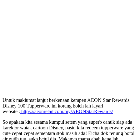
Untuk maklumat lanjut berkenaan kempen AEON Star Rewards
Disney 100 Tupperware ini korang boleh lah layari
website :
https://aeonretail.com.my/AEONStarRewards/
So apakata kita sesama kumpul setem yang superb cantik siap ada
karektor watak cartoon Disney, pastu kita redeem tupperware yang
cute cepat-cepat sementara stok masih ada! Eicha dok renung botol
air putih tuu, suka betul dia. Makanya mama abah kena lah