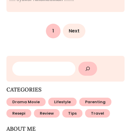
1
Next
SEARCH
CATEGORIES
Drama Movie
Lifestyle
Parenting
Resepi
Review
Tips
Travel
ABOUT ME