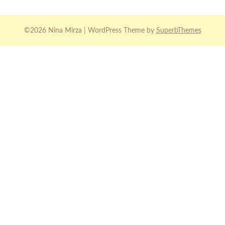
©2026 Nina Mirza
| WordPress Theme by
SuperbThemes