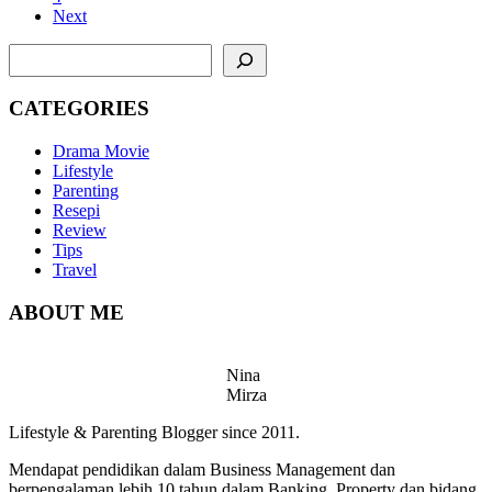
Next
SEARCH
CATEGORIES
Drama Movie
Lifestyle
Parenting
Resepi
Review
Tips
Travel
ABOUT ME
Nina
Mirza
Lifestyle & Parenting Blogger since 2011.
Mendapat pendidikan dalam Business Management dan
berpengalaman lebih 10 tahun dalam Banking, Property dan bidang