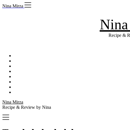
Skip
Nina Mirza
to
content
Nina
Recipe & R
Nina Mirza
Recipe & Review by Nina