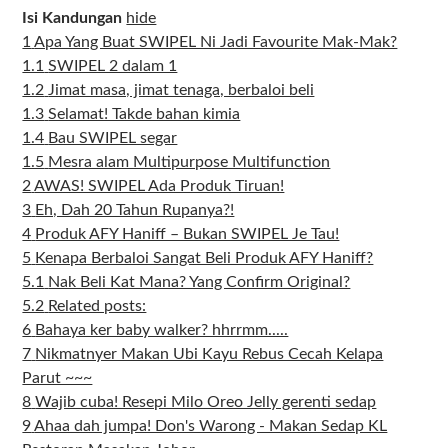
Isi Kandungan
hide
1
Apa Yang Buat SWIPEL Ni Jadi Favourite Mak-Mak?
1.1
SWIPEL 2 dalam 1
1.2
Jimat masa, jimat tenaga, berbaloi beli
1.3
Selamat! Takde bahan kimia
1.4
Bau SWIPEL segar
1.5
Mesra alam Multipurpose Multifunction
2
AWAS! SWIPEL Ada Produk Tiruan!
3
Eh, Dah 20 Tahun Rupanya?!
4
Produk AFY Haniff – Bukan SWIPEL Je Tau!
5
Kenapa Berbaloi Sangat Beli Produk AFY Haniff?
5.1
Nak Beli Kat Mana? Yang Confirm Original?
5.2
Related posts:
6
Bahaya ker baby walker? hhrrmm.....
7
Nikmatnyer Makan Ubi Kayu Rebus Cecah Kelapa
Parut ~~~
8
Wajib cuba! Resepi Milo Oreo Jelly gerenti sedap
9
Ahaa dah jumpa! Don's Warong - Makan Sedap KL