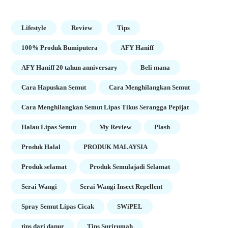
Lifestyle
Review
Tips
100% Produk Bumiputera
AFY Haniff
AFY Haniff 20 tahun anniversary
Beli mana
Cara Hapuskan Semut
Cara Menghilangkan Semut
Cara Menghilangkan Semut Lipas Tikus Serangga Pepijat
Halau Lipas Semut
My Review
Plash
Produk Halal
PRODUK MALAYSIA
Produk selamat
Produk Semulajadi Selamat
Serai Wangi
Serai Wangi Insect Repellent
Spray Semut Lipas Cicak
SWiPEL
tips dari dapur
Tips Surirumah