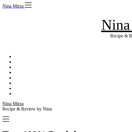
Skip
Nina Mirza
to
content
Nina
Recipe & R
Nina Mirza
Recipe & Review by Nina