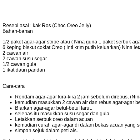
Resepi asal : kak Ros (Choc Oreo Jelly)
Bahan-bahan
1/2 paket agar-agar stripe atau ( Nina guna 1 paket serbuk ag
6 keping biskut coklat Oreo ( inti krim putih keluarkan) Nina le
2 cawan air
2 cawan susu segar
1/2 cawan gula
1 ikat daun pandan
Cara-cara
Rendam agar-agar kira-kira 2 jam sebelum direbus, (Ni
kemudian masukkan 2 cawan air dan rebus agar-agar 
Biarkan agar-agar betul-betul larut.
selepas itu masukkan susu segar dan gula
Letakkan serbuk oreo dalam acuan
kemudian curah agar-agar di dalam bekas acuan yang s
simpan sejuk dalam peti ais.