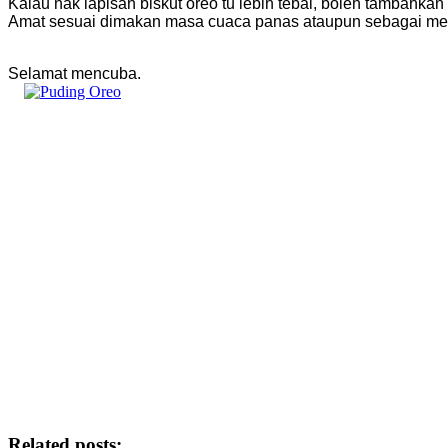
Kalau nak lapisan biskut oreo tu lebih tebal, boleh tambahkan k
Amat sesuai dimakan masa cuaca panas ataupun sebagai me
Selamat mencuba.
Related posts: