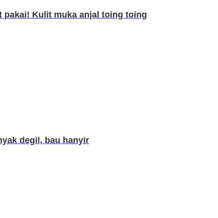
 pakai! Kulit muka anjal toing toing
yak degil, bau hanyir