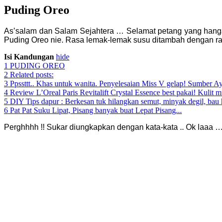
Puding Oreo
As’salam dan Salam Sejahtera …
Selamat petang yang hanga
Puding Oreo nie. Rasa lemak-lemak susu ditambah dengan
Isi Kandungan
hide
1
PUDING OREO
2
Related posts:
3
Ppssttt.. Khas untuk wanita. Penyelesaian Miss V gelap! Sumber 
4
Review L’Oreal Paris Revitalift Crystal Essence best pakai! Kulit m
5
DIY Tips dapur : Berkesan tuk hilangkan semut, minyak degil, bau 
6
Pat Pat Suku Lipat, Pisang banyak buat Lepat Pisang...
Perghhhh !! Sukar diungkapkan dengan kata-kata ..
Ok laaa …