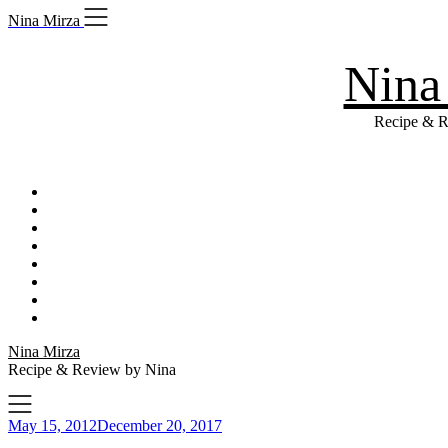
Skip
Nina Mirza
to
content
Nina
Recipe & R
Nina Mirza
Recipe & Review by Nina
May 15, 2012
December 20, 2017