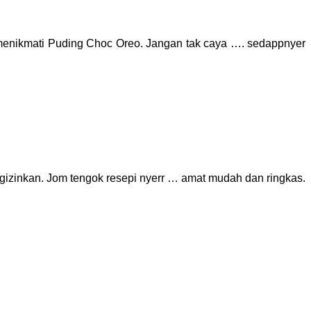
a menikmati Puding Choc Oreo.
Jangan tak caya …. sedappnyer
ngizinkan.
Jom tengok resepi nyerr … amat mudah dan ringkas.