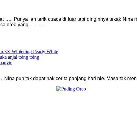
t ….. Punya lah terik cuaca di luar tapi dinginnya tekak Nin
 rasa oreo yang ………
Ayu 3X Whitening Pearly White
uka anjal toing toing
hanyir
. Nina pun tak dapat nak cerita panjang hari nie. Masa tak me