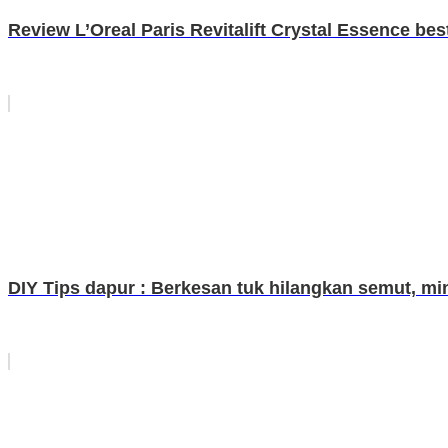
Review L’Oreal Paris Revitalift Crystal Essence best
DIY Tips dapur : Berkesan tuk hilangkan semut, min