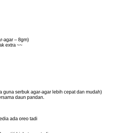
ar-agar – 8gm)
tak extra ~~
na guna serbuk agar-agar lebih cepat dan mudah)
bersama daun pandan.
edia ada oreo tadi