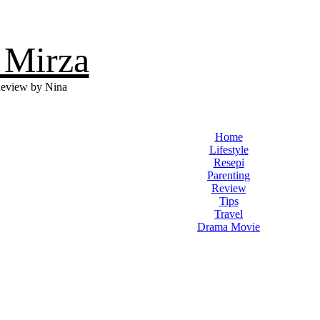
 Mirza
eview by Nina
Home
Lifestyle
Resepi
Parenting
Review
Tips
Travel
Drama Movie