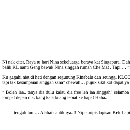
Ni nak citer, Raya tu hari Nina sekeluarga beraya kat Singapura. D
balik KL nanti Geng bawak Nina singgah rumah Che Mat . Tapi … “na
Ku gagahi niat di hati dengan segunung Kinabalu dan setinggi KLCC
tapi tak kesampaian singgah sana” chewah… pujuk sikit kot dapat ya t
“ Boleh laa.. tanya dia dulu kalau dia free leh laa singgah” sela
lompat depan dia, kang kata buang tebiat ke hapa! Haha..
tengok tuu … Alahai cantiknya..!! Nipis-nipis lapisan Kek La