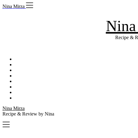
Skip
Nina Mirza
to
content
Nina
Recipe & R
Nina Mirza
Recipe & Review by Nina