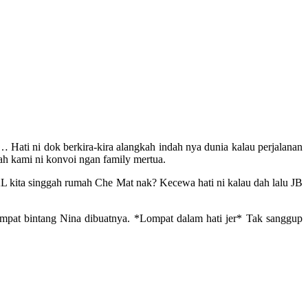
 Hati ni dok berkira-kira alangkah indah nya dunia kalau perjalanan
ah kami ni konvoi ngan family mertua.
L kita singgah rumah Che Mat nak? Kecewa hati ni kalau dah lalu JB
lompat bintang Nina dibuatnya. *Lompat dalam hati jer* Tak sanggup