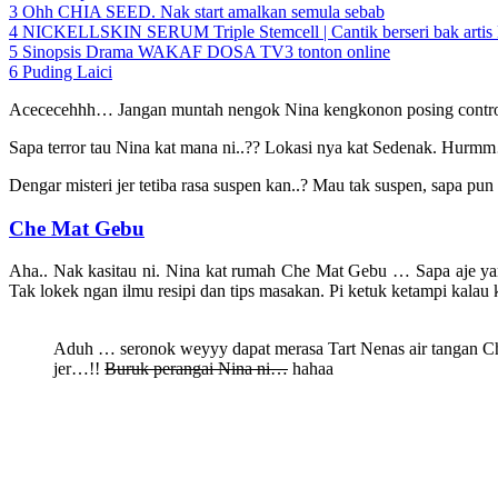
3
Ohh CHIA SEED. Nak start amalkan semula sebab
4
NICKELLSKIN SERUM Triple Stemcell | Cantik berseri bak artis 
5
Sinopsis Drama WAKAF DOSA TV3 tonton online
6
Puding Laici
Acececehhh… Jangan muntah nengok Nina kengkonon posing control cu
Sapa terror tau Nina kat mana ni..?? Lokasi nya kat Sedenak. Hurm
Dengar misteri jer tetiba rasa suspen kan..? Mau tak suspen, sapa p
Che Mat Gebu
Aha.. Nak kasitau ni. Nina kat rumah Che Mat Gebu … Sapa aje yang
Tak lokek ngan ilmu resipi dan tips masakan. Pi ketuk ketampi kalau 
Aduh … seronok weyyy dapat merasa Tart Nenas air tangan 
jer…!!
Buruk perangai Nina ni…
hahaa