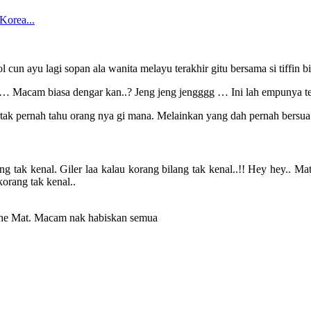
Korea...
n ayu lagi sopan ala wanita melayu terakhir gitu bersama si tiffin 
m… Macam biasa dengar kan..? Jeng jeng jengggg … Ini lah empunya te
un tak pernah tahu orang nya gi mana. Melainkan yang dah pernah bersu
 tak kenal. Giler laa kalau korang bilang tak kenal..!! Hey hey.. Ma
korang tak kenal..
Che Mat. Macam nak habiskan semua