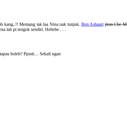
kang..!! Memang tak laa Nina nak tunjuk.
Ben Ashaari
jiran Che M
a lah pi tengok sendiri. Hehehe . . .
 tapau boleh? Ppsstt… Sekali ngan