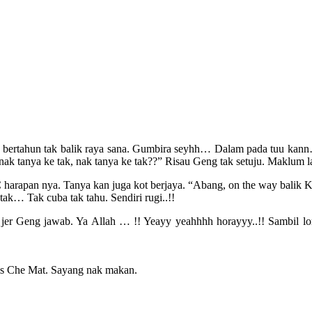
ah bertahun tak balik raya sana. Gumbira seyhh… Dalam pada tuu kann…
k tanya ke tak, nak tanya ke tak??” Risau Geng tak setuju. Maklum l
 harapan nya. Tanya kan juga kot berjaya. “Abang, on the way balik K
ak… Tak cuba tak tahu. Sendiri rugi..!!
mba jer Geng jawab. Ya Allah … !! Yeayy yeahhhh horayyy..!! Sambil 
pis Che Mat. Sayang nak makan.