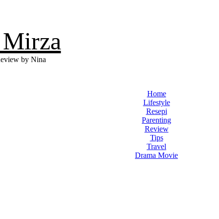
 Mirza
eview by Nina
Home
Lifestyle
Resepi
Parenting
Review
Tips
Travel
Drama Movie