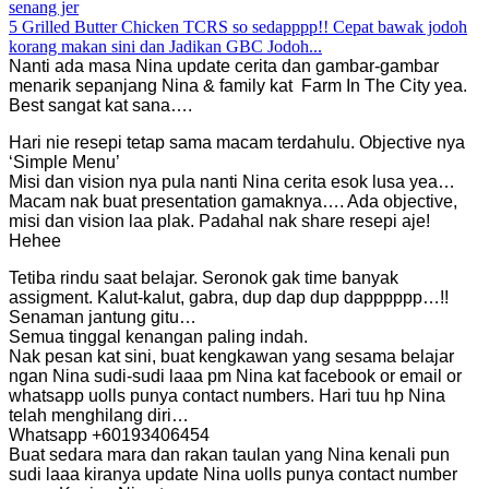
senang jer
5
Grilled Butter Chicken TCRS so sedapppp!! Cepat bawak jodoh
korang makan sini dan Jadikan GBC Jodoh...
Nanti ada masa Nina update cerita dan gambar-gambar
menarik sepanjang Nina & family kat Farm In The City yea.
Best sangat kat sana….
Hari nie resepi tetap sama macam terdahulu. Objective nya
‘Simple Menu’
Misi dan vision nya pula nanti Nina cerita esok lusa yea…
Macam nak buat presentation gamaknya…. Ada objective,
misi dan vision laa plak. Padahal nak share resepi aje!
Hehee
Tetiba rindu saat belajar. Seronok gak time banyak
assigment. Kalut-kalut, gabra, dup dap dup dapppppp…!!
Senaman jantung gitu…
Semua tinggal kenangan paling indah.
Nak pesan kat sini, buat kengkawan yang sesama belajar
ngan Nina sudi-sudi laaa pm Nina kat facebook or email or
whatsapp uolls punya contact numbers. Hari tuu hp Nina
telah menghilang diri…
Whatsapp +60193406454
Buat sedara mara dan rakan taulan yang Nina kenali pun
sudi laaa kiranya update Nina uolls punya contact number