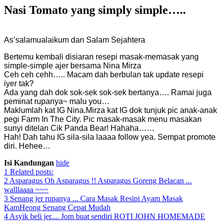
Nasi Tomato yang simply simple…..
As’salamualaikum dan Salam Sejahtera
Bertemu kembali disiaran resepi masak-memasak yang
simple-simple ajer bersama Nina Mirza
Ceh ceh cehh….. Macam dah berbulan tak update resepi
iyer tak?
Ada yang dah dok sok-sek sok-sek bertanya…. Ramai juga
peminat rupanya~ malu you…
Maklumlah kat IG Nina.Mirza kat IG dok tunjuk pic anak-anak
pegi Farm In The City. Pic masak-masak menu masakan
sunyi ditelan Cik Panda Bear! Hahaha……
Hah! Dah tahu IG sila-sila laaaa follow yea. Sempat promote
diri. Hehee…
Isi Kandungan
hide
1
Related posts:
2
Asparagus Oh Asparagus !! Asparagus Goreng Belacan ...
walllaaaa ~~~
3
Senang jer rupanya ... Cara Masak Resipi Ayam Masak
KamHeong Senang Cepat Mudah
4
Asyik beli jer.... Jom buat sendiri ROTI JOHN HOMEMADE