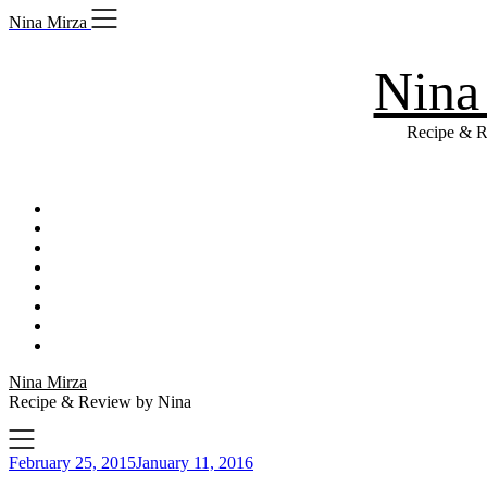
Skip
Nina Mirza
to
content
Nina
Recipe & R
Nina Mirza
Recipe & Review by Nina
February 25, 2015
January 11, 2016