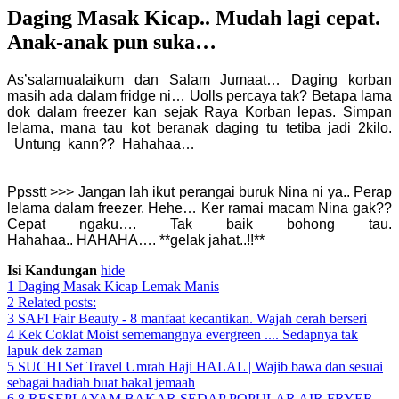
Daging Masak Kicap.. Mudah lagi cepat.
Anak-anak pun suka…
As’salamualaikum dan Salam Jumaat…
Daging korban
masih ada dalam fridge ni… Uolls percaya tak? Betapa lama
dok dalam freezer kan sejak Raya Korban lepas. Simpan
lelama, mana tau kot beranak daging tu tetiba jadi 2kilo.
Untung kann?? Hahahaa…
Daging Masak Kicap Lemak
Manis
Ppsstt >>> Jangan lah ikut perangai buruk Nina ni ya.. Perap
lelama dalam freezer. Hehe…
Ker ramai macam Nina gak??
Cepat ngaku…. Tak baik bohong tau.
Hahahaa..
HAHAHA…. **gelak jahat..!!**
Isi Kandungan
hide
1
Daging Masak Kicap Lemak Manis
2
Related posts:
3
SAFI Fair Beauty - 8 manfaat kecantikan. Wajah cerah berseri
4
Kek Coklat Moist sememangnya evergreen .... Sedapnya tak
lapuk dek zaman
5
SUCHI Set Travel Umrah Haji HALAL | Wajib bawa dan sesuai
sebagai hadiah buat bakal jemaah
6
8 RESEPI AYAM BAKAR SEDAP POPULAR AIR FRYER