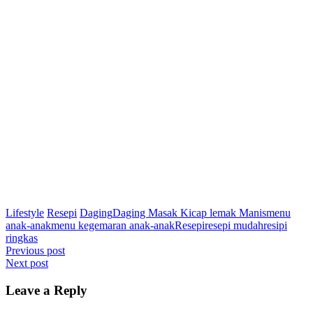
Lifestyle
Resepi
Daging
Daging Masak Kicap lemak Manis
menu
anak-anak
menu kegemaran anak-anak
Resepi
resepi mudah
resipi
ringkas
Post
Previous post
Next post
navigation
Leave a Reply