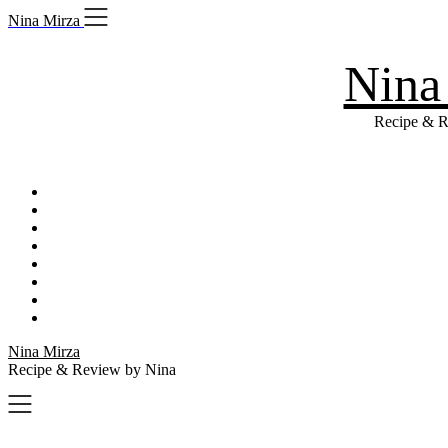
Skip
Nina Mirza
to
content
Nina
Recipe & R
Nina Mirza
Recipe & Review by Nina