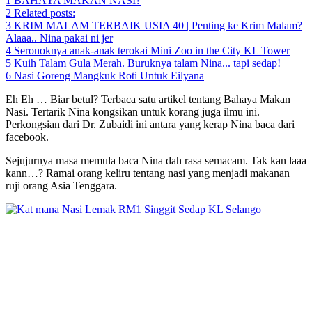
1
BAHAYA MAKAN NASI?
2
Related posts:
3
KRIM MALAM TERBAIK USIA 40 | Penting ke Krim Malam?
Alaaa.. Nina pakai ni jer
4
Seronoknya anak-anak terokai Mini Zoo in the City KL Tower
5
Kuih Talam Gula Merah. Buruknya talam Nina... tapi sedap!
6
Nasi Goreng Mangkuk Roti Untuk Eilyana
Eh Eh … Biar betul? Terbaca satu artikel tentang Bahaya Makan
Nasi. Tertarik Nina kongsikan untuk korang juga ilmu ini.
Perkongsian dari Dr. Zubaidi ini antara yang kerap Nina baca dari
facebook.
Sejujurnya masa memula baca Nina dah rasa semacam. Tak kan laaa
kann…? Ramai orang keliru tentang nasi yang menjadi makanan
ruji orang Asia Tenggara.