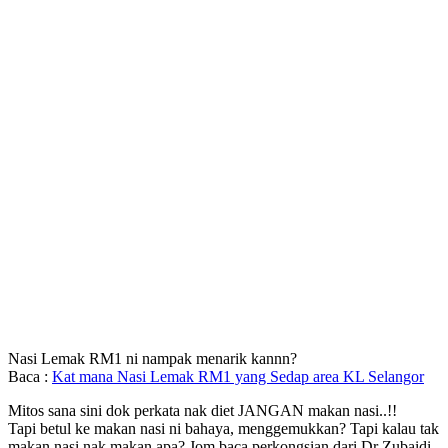
Nasi Lemak RM1 ni nampak menarik kannn?
Baca :
Kat mana Nasi Lemak RM1 yang Sedap area KL Selangor
Mitos sana sini dok perkata nak diet JANGAN makan nasi..!!
Tapi betul ke makan nasi ni bahaya, menggemukkan? Tapi kalau tak
makan nasi nak makan apa? Jom baca perkongsian dari Dr Zubaidi