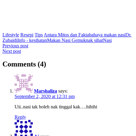
Lifestyle
Resepi
Tips
Antara Mitos dan Fakta
bahaya makan nasi
Dr.
Zubaidi
Info - kesihatan
Makan Nasi Gemuk
nak sihat
Nasi
Post
Previous post
Next post
navigation
Comments (4)
Marshaliza
says:
September 2, 2020 at 12:31 pm
Uii..nasi tak boleh nak tinggal kak….hihihi
Reply