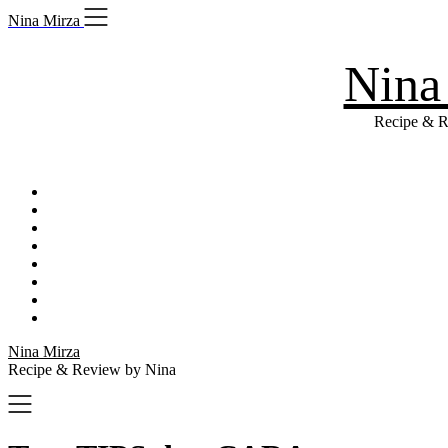
Skip
Nina Mirza
to
content
Nina
Recipe & R
Nina Mirza
Recipe & Review by Nina