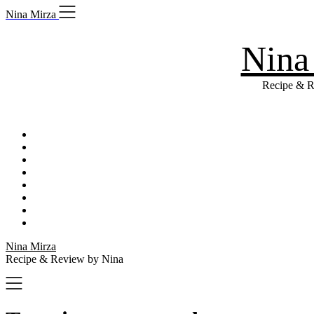
Skip
Nina Mirza
to
content
Nina
Recipe & R
Nina Mirza
Recipe & Review by Nina