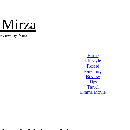
 Mirza
eview by Nina
Home
Lifestyle
Resepi
Parenting
Review
Tips
Travel
Drama Movie