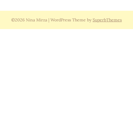
©2026 Nina Mirza
| WordPress Theme by
SuperbThemes