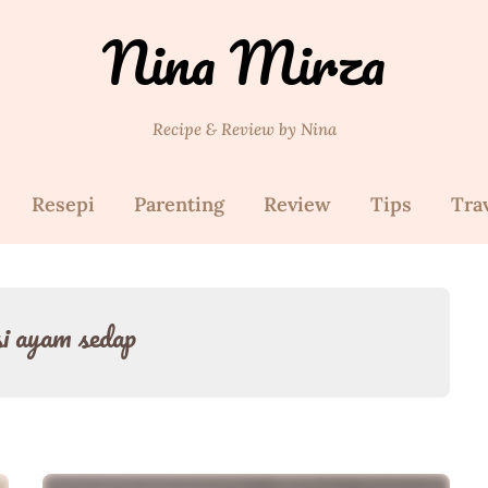
Nina Mirza
Recipe & Review by Nina
Resepi
Parenting
Review
Tips
Tra
si ayam sedap