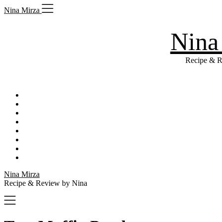
Skip
Nina Mirza
to
content
Nina
Recipe & R
Nina Mirza
Recipe & Review by Nina