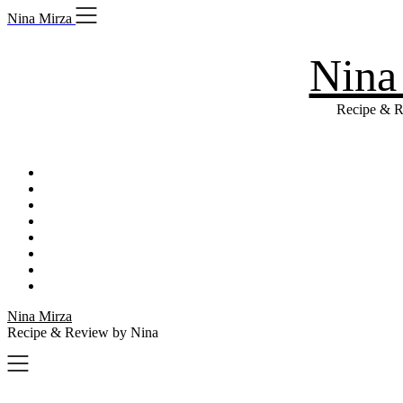
Skip
Nina Mirza
to
content
Nina
Recipe & R
Nina Mirza
Recipe & Review by Nina