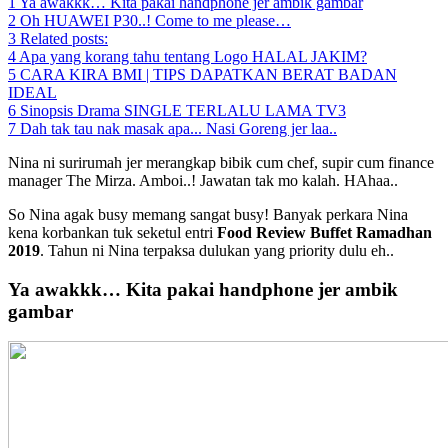
1
Ya awakkk… Kita pakai handphone jer ambik gambar
2
Oh HUAWEI P30..! Come to me please…
3
Related posts:
4
Apa yang korang tahu tentang Logo HALAL JAKIM?
5
CARA KIRA BMI | TIPS DAPATKAN BERAT BADAN
IDEAL
6
Sinopsis Drama SINGLE TERLALU LAMA TV3
7
Dah tak tau nak masak apa... Nasi Goreng jer laa..
Nina ni surirumah jer merangkap bibik cum chef, supir cum finance
manager The Mirza. Amboi..! Jawatan tak mo kalah. HAhaa..
So Nina agak busy memang sangat busy! Banyak perkara Nina
kena korbankan tuk seketul entri
Food Review Buffet Ramadhan
2019
. Tahun ni Nina terpaksa dulukan yang priority dulu eh..
Ya awakkk… Kita pakai handphone jer ambik
gambar