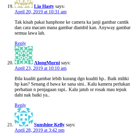
Lia Hasty
says:
April 20, 2019 at 10:31 am
Tak kisah pakai hanphone ke camera ka janji gambar cantik
dan cara macam mana gambar diambil kan. Anyway gambar
semua lawa lah.
Reply
AlongMurni
says:
April 23, 2019 at 10:10 am
Bila kualiti gambar lebih kurang dgn kualiti hp.. Baik miliki
hp kan? Senang d bawa ke sana sini.. Kalu kamera perlukan
perhatian n penjagaan rapi.. Kalu jatuh or rosak mau tepuk
dahi nak baiki ya..
Reply
Sunshine Kelly
says:
April 28, 2019 at 3:42 pm