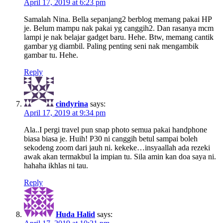
April 17, 2019 at 6:23 pm
Samalah Nina. Bella sepanjang2 berblog memang pakai HP
je. Belum mampu nak pakai yg canggih2. Dan rasanya mcm
lampi je nak belajar gadget baru. Hehe. Btw, memang cantik
gambar yg diambil. Paling penting seni nak mengambik
gambar tu. Hehe.
Reply
cindyrina
says:
April 17, 2019 at 9:34 pm
Ala..I pergi travel pun snap photo semua pakai handphone
biasa biasa je. Huih! P30 ni canggih betul sampai boleh
sekodeng zoom dari jauh ni. kekeke…insyaallah ada rezeki
awak akan termakbul la impian tu. Sila amin kan doa saya ni.
hahaha ikhlas ni tau.
Reply
Huda Halid
says: