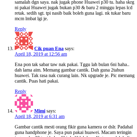
samalah dgn saya. nak jugak phone Huawei p30 tu. haha skrg
ni pakai Huawei jugak bukan p30 & baru 2 minggu lepas lcd
retak. sedih sgt. tpi nasib baik boleh guna lagi. nk tukar baru
mcm lmbat lgi je.
Reply
Cik puan Ena
says:
April 18, 2019 at 12:56 am
Ena pon tak sabar taw nak pakai. Tggu lah bulan 6ni haha..
dah lama aim. Memang gambar cantik. Dah guna 2tahun
huawei. Tak rasa nak curang lain. Nk upgrade je. Pic memang
cantik. Puas hati pakai.
Reply
Mimi
says:
April 18, 2019 at 6:31 am
Gambar cantik mesti orang fikir guna kamera or dslr. Padahal
guna handphone je. Saya pun pakai huawei. Macam teringin