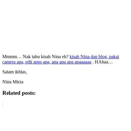
Mmmm… Nak tahu kisah Nina eh?
kisah Nina dan blog, pakai
camera apa, edit apps apa, apa apa apa apaaaaaa
. HAhaa…
Salam ikhlas,
Nina Mirza
Related posts: