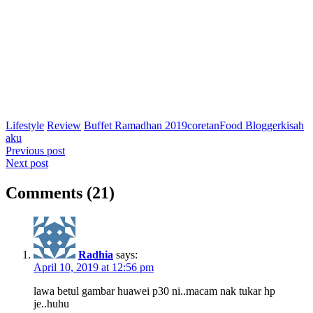
Lifestyle
Review
Buffet Ramadhan 2019
coretan
Food Blogger
kisah
aku
Post
Previous post
Next post
navigation
Comments (21)
Radhia
says:
April 10, 2019 at 12:56 pm
lawa betul gambar huawei p30 ni..macam nak tukar hp
je..huhu