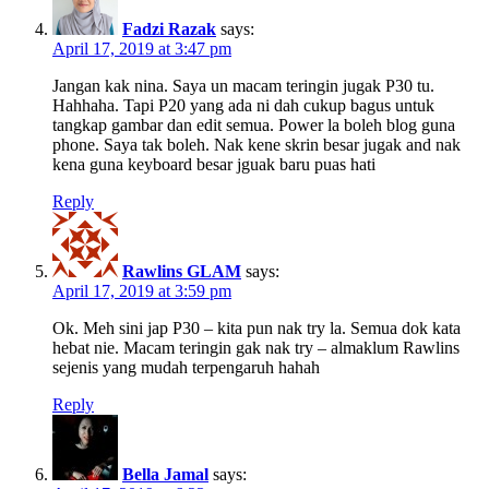
Fadzi Razak
says:
April 17, 2019 at 3:47 pm
Jangan kak nina. Saya un macam teringin jugak P30 tu.
Hahhaha. Tapi P20 yang ada ni dah cukup bagus untuk
tangkap gambar dan edit semua. Power la boleh blog guna
phone. Saya tak boleh. Nak kene skrin besar jugak and nak
kena guna keyboard besar jguak baru puas hati
Reply
Rawlins GLAM
says:
April 17, 2019 at 3:59 pm
Ok. Meh sini jap P30 – kita pun nak try la. Semua dok kata
hebat nie. Macam teringin gak nak try – almaklum Rawlins
sejenis yang mudah terpengaruh hahah
Reply
Bella Jamal
says: