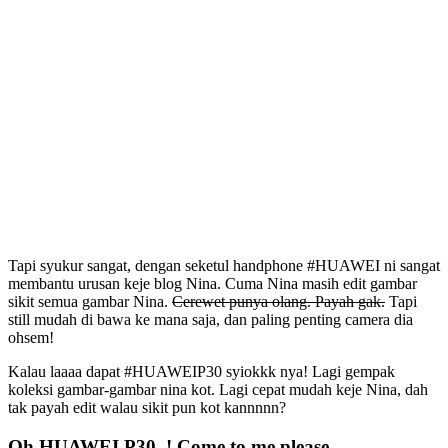
Tapi syukur sangat, dengan seketul handphone #HUAWEI ni sangat
membantu urusan keje blog Nina. Cuma Nina masih edit gambar
sikit semua gambar Nina.
Cerewet punya olang. Payah gak.
Tapi
still mudah di bawa ke mana saja, dan paling penting camera dia
ohsem!
Kalau laaaa dapat #HUAWEIP30 syiokkk nya! Lagi gempak
koleksi gambar-gambar nina kot. Lagi cepat mudah keje Nina, dah
tak payah edit walau sikit pun kot kannnnn?
Oh HUAWEI P30..! Come to me please…