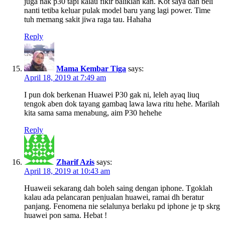
juga nak p30 tapi kalau fikir baliklah kan. Kot saya dah beli
nanti tetiba keluar pulak model baru yang lagi power. Time
tuh memang sakit jiwa raga tau. Hahaha
Reply
Mama Kembar Tiga
says:
April 18, 2019 at 7:49 am
I pun dok berkenan Huawei P30 gak ni, leleh ayaq liuq
tengok aben dok tayang gambaq lawa lawa ritu hehe. Marilah
kita sama sama menabung, aim P30 hehehe
Reply
Zharif Azis
says:
April 18, 2019 at 10:43 am
Huaweii sekarang dah boleh saing dengan iphone. Tgoklah
kalau ada pelancaran penjualan huawei, ramai dh beratur
panjang. Fenomena nie selalunya berlaku pd iphone je tp skrg
huawei pon sama. Hebat !