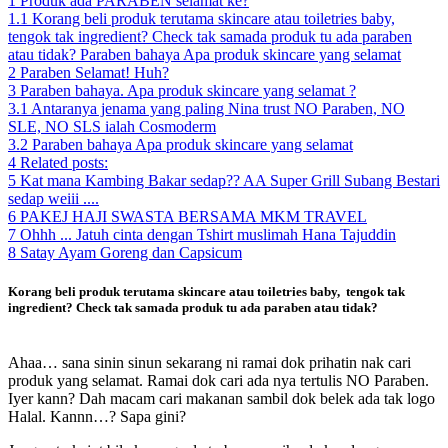
1
Produk ada PARABEN selamat ke?
1.1
Korang beli produk terutama skincare atau toiletries baby,
tengok tak ingredient? Check tak samada produk tu ada paraben
atau tidak? Paraben bahaya Apa produk skincare yang selamat
2
Paraben Selamat! Huh?
3
Paraben bahaya. Apa produk skincare yang selamat ?
3.1
Antaranya jenama yang paling Nina trust NO Paraben, NO
SLE, NO SLS ialah Cosmoderm
3.2
Paraben bahaya Apa produk skincare yang selamat
4
Related posts:
5
Kat mana Kambing Bakar sedap?? AA Super Grill Subang Bestari
sedap weiii ....
6
PAKEJ HAJI SWASTA BERSAMA MKM TRAVEL
7
Ohhh ... Jatuh cinta dengan Tshirt muslimah Hana Tajuddin
8
Satay Ayam Goreng dan Capsicum
Korang beli produk terutama skincare atau toiletries baby, tengok tak
ingredient? Check tak samada produk tu ada paraben atau tidak?
Paraben
bahaya Apa produk skincare yang selamat
Ahaa… sana sinin sinun sekarang ni ramai dok prihatin nak cari
produk yang selamat. Ramai dok cari ada nya tertulis NO Paraben.
Iyer kann? Dah macam cari makanan sambil dok belek ada tak logo
Halal. Kannn…? Sapa gini?