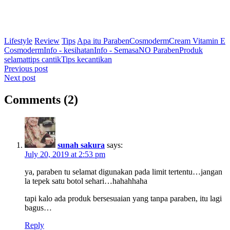
Lifestyle
Review
Tips
Apa itu Paraben
Cosmoderm
Cream Vitamin E
Cosmoderm
Info - kesihatan
Info - Semasa
NO Paraben
Produk
selamat
tips cantik
Tips kecantikan
Post
Previous post
Next post
navigation
Comments (2)
sunah sakura
says:
July 20, 2019 at 2:53 pm
ya, paraben tu selamat digunakan pada limit tertentu…jangan
la tepek satu botol sehari…hahahhaha
tapi kalo ada produk bersesuaian yang tanpa paraben, itu lagi
bagus…
Reply