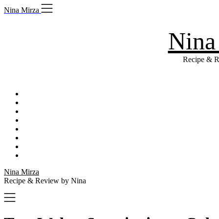
Skip
Nina Mirza
to
content
Nina
Recipe & R
Nina Mirza
Recipe & Review by Nina