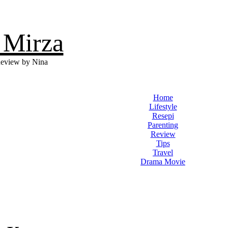
 Mirza
eview by Nina
Home
Lifestyle
Resepi
Parenting
Review
Tips
Travel
Drama Movie