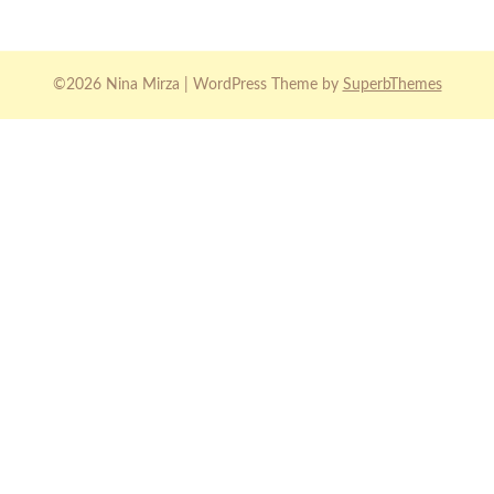
©2026 Nina Mirza
| WordPress Theme by
SuperbThemes