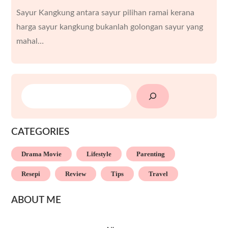
Sayur Kangkung antara sayur pilihan ramai kerana
harga sayur kangkung bukanlah golongan sayur yang
mahal…
SEARCH
CATEGORIES
Drama Movie
Lifestyle
Parenting
Resepi
Review
Tips
Travel
ABOUT ME