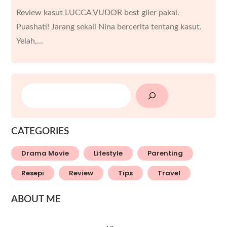
Review kasut LUCCA VUDOR best giler pakai.
Puashati! Jarang sekali Nina bercerita tentang kasut.
Yelah,…
SEARCH
CATEGORIES
Drama Movie
Lifestyle
Parenting
Resepi
Review
Tips
Travel
ABOUT ME