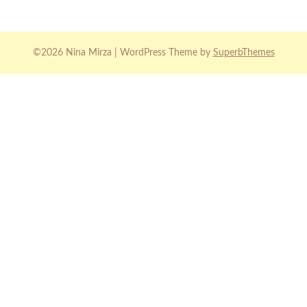
©2026 Nina Mirza
| WordPress Theme by
SuperbThemes