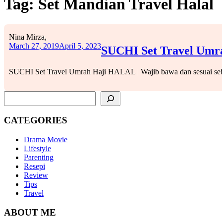
Tag:
Set Mandian Travel Halal
Nina Mirza,
March 27, 2019
April 5, 2023
SUCHI Set Travel Umra
SUCHI Set Travel Umrah Haji HALAL | Wajib bawa dan sesuai seb
SEARCH
CATEGORIES
Drama Movie
Lifestyle
Parenting
Resepi
Review
Tips
Travel
ABOUT ME