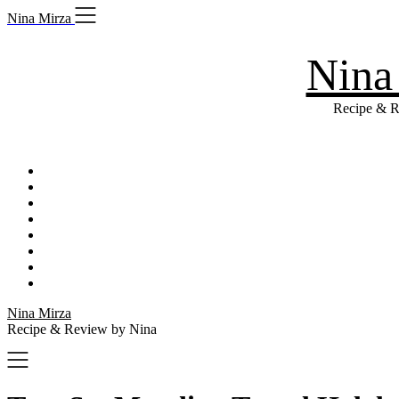
Skip
Nina Mirza
to
content
Nina
Recipe & R
Nina Mirza
Recipe & Review by Nina