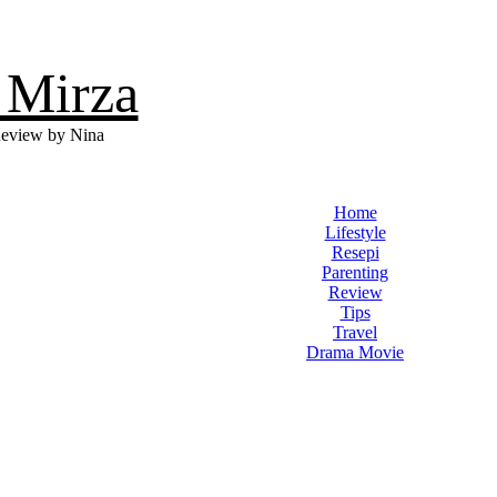
 Mirza
eview by Nina
Home
Lifestyle
Resepi
Parenting
Review
Tips
Travel
Drama Movie