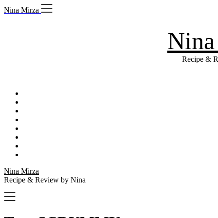
Skip
Nina Mirza
to
content
Nina
Recipe & R
Nina Mirza
Recipe & Review by Nina