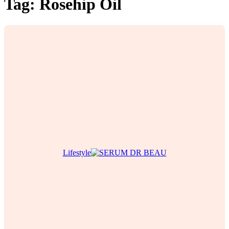
Tag:
Rosehip Oil
Lifestyle