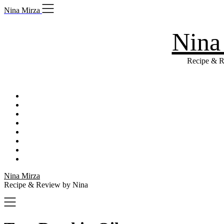
Skip
Nina Mirza
to
content
Nina
Recipe & R
Nina Mirza
Recipe & Review by Nina