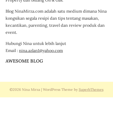
Property dan bidang Oil & Gas.
Blog NinaMirza.com adalah satu medium dimana Nina
kongsikan segala resipi dan tips tentang masakan,
kecantikan, parenting, travel dan review produk dan
event.
Hubungi Nina untuk lebih lanjut
Email :
nina.azlan1@yahoo.com
AWESOME BLOG
©2026 Nina Mirza
| WordPress Theme by
SuperbThemes