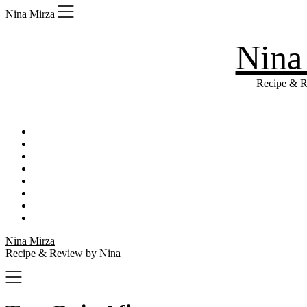
Skip
Nina Mirza
to
content
Nina
Recipe & R
Nina Mirza
Recipe & Review by Nina