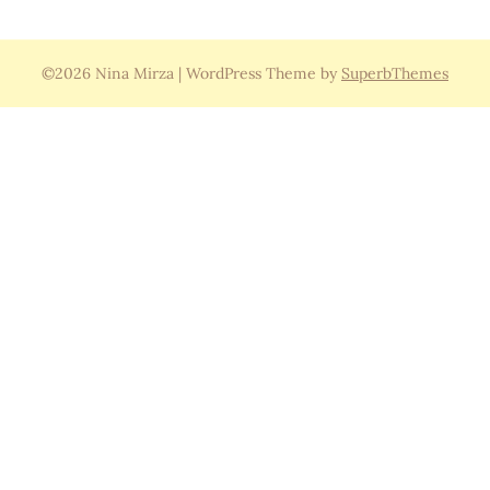
©2026 Nina Mirza
| WordPress Theme by
SuperbThemes