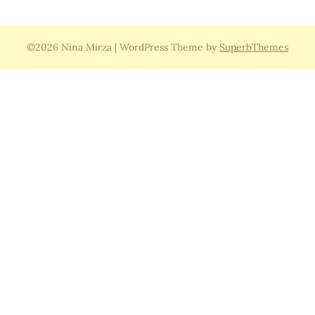
©2026 Nina Mirza
| WordPress Theme by
SuperbThemes