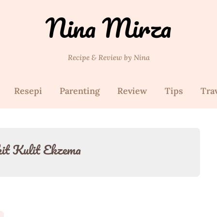
Nina Mirza
Recipe & Review by Nina
Resepi
Parenting
Review
Tips
Tra
it Kulit Ekzema