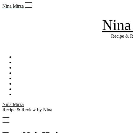
Skip
Nina Mirza
to
content
Nina
Recipe & R
Nina Mirza
Recipe & Review by Nina