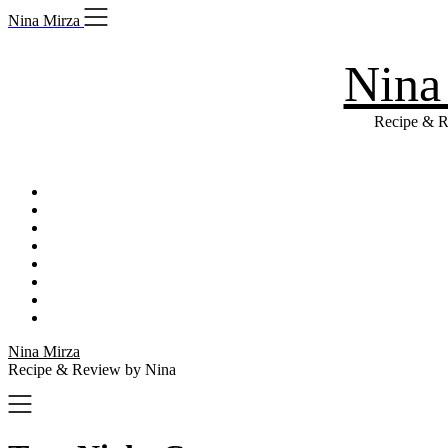
Skip
Nina Mirza
to
content
Nina
Recipe & R
Nina Mirza
Recipe & Review by Nina