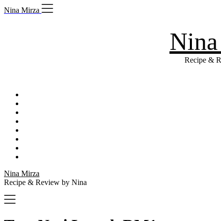
Skip
Nina Mirza
to
content
Nina
Recipe & R
Nina Mirza
Recipe & Review by Nina