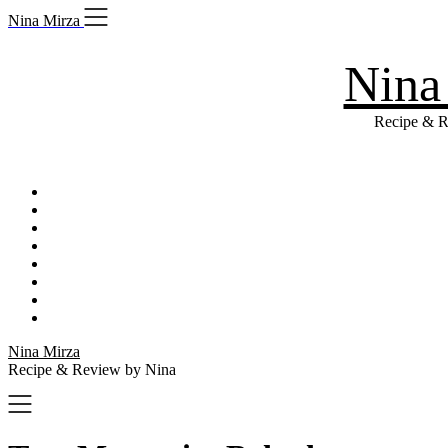
Skip
Nina Mirza
to
content
Nina
Recipe & R
Nina Mirza
Recipe & Review by Nina