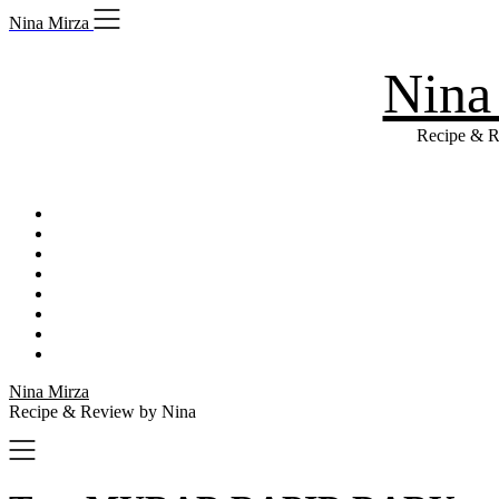
Skip
Nina Mirza
to
content
Nina
Recipe & R
Nina Mirza
Recipe & Review by Nina