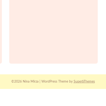
©2026 Nina Mirza
| WordPress Theme by
SuperbThemes