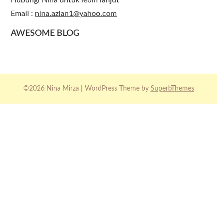
Hubungi Nina untuk lebih lanjut
Email :
nina.azlan1@yahoo.com
AWESOME BLOG
©2026 Nina Mirza
| WordPress Theme by
SuperbThemes