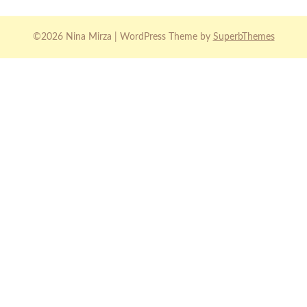
©2026 Nina Mirza
| WordPress Theme by
SuperbThemes