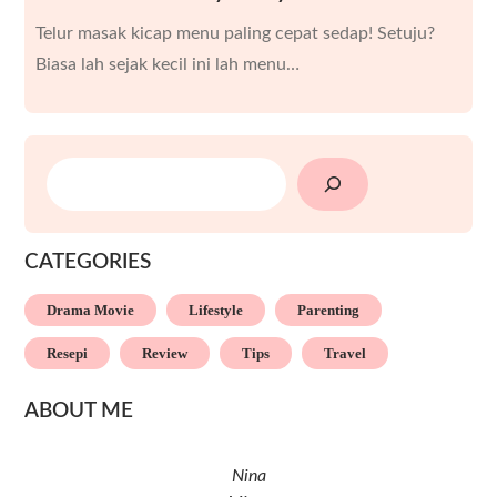
Telur masak kicap menu paling cepat sedap! Setuju?
Biasa lah sejak kecil ini lah menu…
SEARCH
CATEGORIES
Drama Movie
Lifestyle
Parenting
Resepi
Review
Tips
Travel
ABOUT ME
Nina