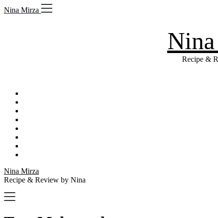
Skip
Nina Mirza
to
content
Nina
Recipe & R
Nina Mirza
Recipe & Review by Nina