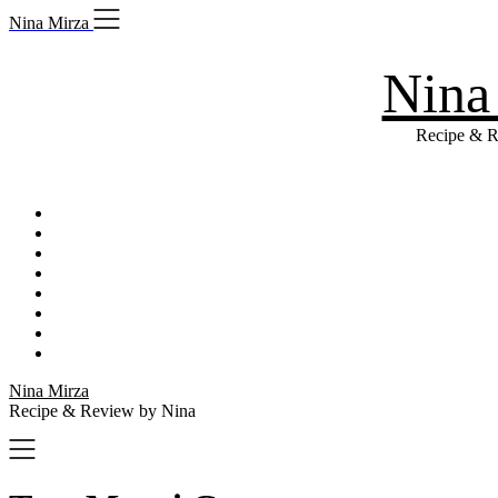
Skip
Nina Mirza
to
content
Nina
Recipe & R
Nina Mirza
Recipe & Review by Nina