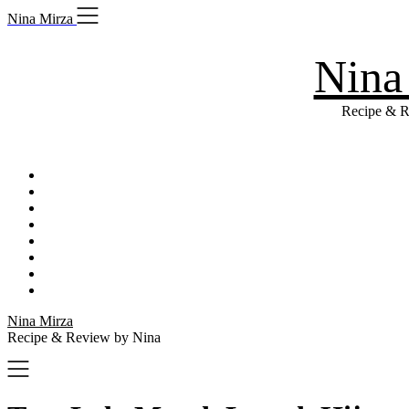
Skip
Nina Mirza
to
content
Nina
Recipe & R
Nina Mirza
Recipe & Review by Nina