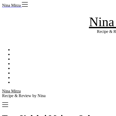
Skip
Nina Mirza
to
content
Nina
Recipe & R
Nina Mirza
Recipe & Review by Nina