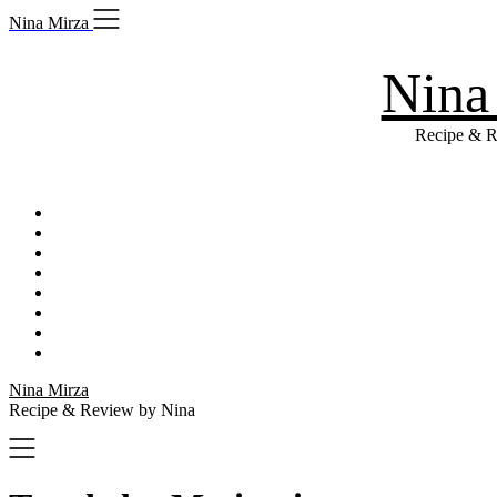
Skip
Nina Mirza
to
content
Nina
Recipe & R
Nina Mirza
Recipe & Review by Nina