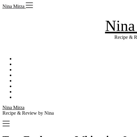
Skip
Nina Mirza
to
content
Nina
Recipe & R
Nina Mirza
Recipe & Review by Nina