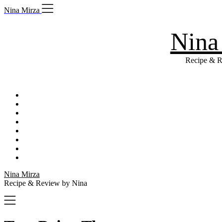
Skip
Nina Mirza
to
content
Nina
Recipe & R
Nina Mirza
Recipe & Review by Nina