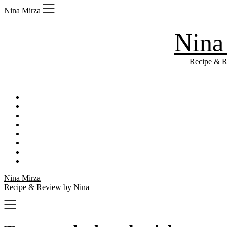
Skip
Nina Mirza
to
content
Nina
Recipe & R
Nina Mirza
Recipe & Review by Nina