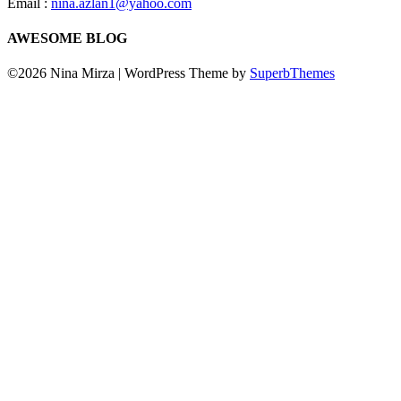
Email :
nina.azlan1@yahoo.com
AWESOME BLOG
©2026 Nina Mirza
| WordPress Theme by
SuperbThemes