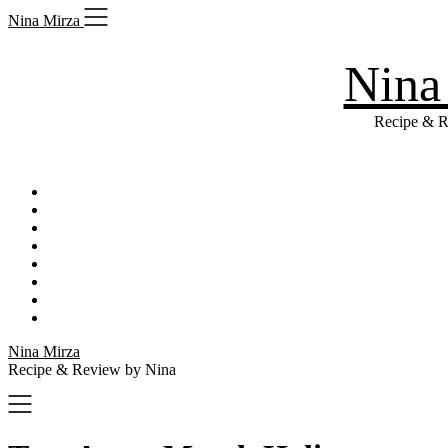
Skip
Nina Mirza
to
content
Nina
Recipe & R
Nina Mirza
Recipe & Review by Nina