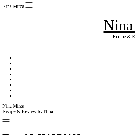
Skip
Nina Mirza
to
content
Nina
Recipe & R
Nina Mirza
Recipe & Review by Nina