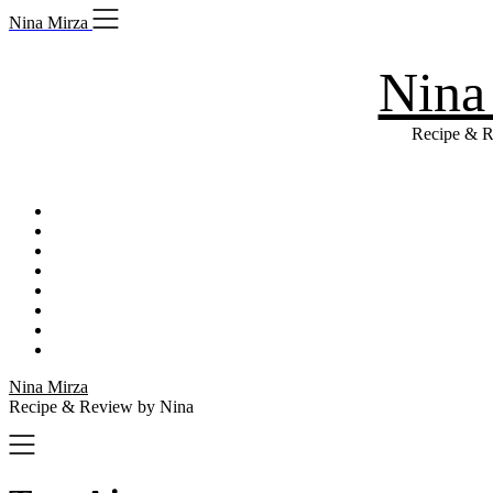
Skip
Nina Mirza
to
content
Nina
Recipe & R
Nina Mirza
Recipe & Review by Nina