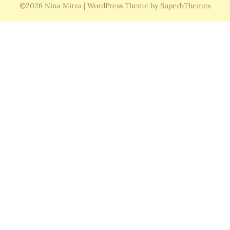
©2026 Nina Mirza
| WordPress Theme by
SuperbThemes