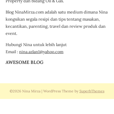
Property dan bidang Oil & Gas.
Blog NinaMirza.com adalah satu medium dimana Nina
kongsikan segala resipi dan tips tentang masakan,
kecantikan, parenting, travel dan review produk dan
event.
Hubungi Nina untuk lebih lanjut
Email :
nina.azlan1@yahoo.com
AWESOME BLOG
©2026 Nina Mirza
| WordPress Theme by
SuperbThemes